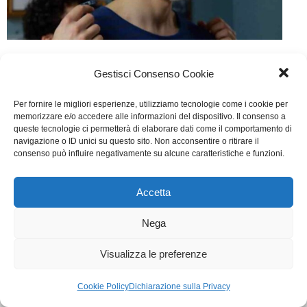
Noi siamo Francesco
Gestisci Consenso Cookie
Cinema
Di
Fabrizia Midulla
27 Giugno 2015
Per fornire le migliori esperienze, utilizziamo tecnologie come i cookie per
Scritto da Guendalina Zampagni, Aurelio Grimaldi
memorizzare e/o accedere alle informazioni del dispositivo. Il consenso a
queste tecnologie ci permetterà di elaborare dati come il comportamento di
navigazione o ID unici su questo sito. Non acconsentire o ritirare il
consenso può influire negativamente su alcune caratteristiche e funzioni.
WGI - Tutti i diritti riservati © 2021
Via Adolfo Albertazzi 19, 00137 Roma
+39 347 2461036
Accetta
segreteria@writersguilditalia.it
WGItalia
Nega
Concept: Annamaria De Paola - Realizzazione:
AF
Cookie & Privacy Policy
Visualizza le preferenze
Cookie Policy
Dichiarazione sulla Privacy