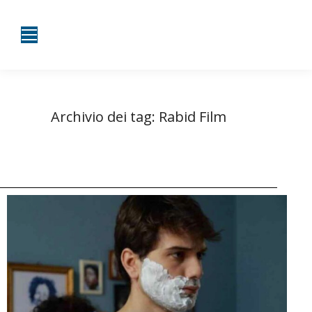
Archivio dei tag:
Rabid Film
Tu sei qui:
Home
Entrate taggate con Rabid Film