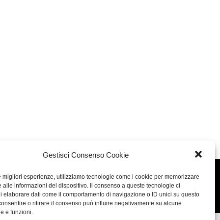
Gestisci Consenso Cookie
le migliori esperienze, utilizziamo tecnologie come i cookie per memorizzare
Concept: Annamaria De Paola - Realizzazione:
AF
 alle informazioni del dispositivo. Il consenso a queste tecnologie ci
Cookie & Privacy Policy
i elaborare dati come il comportamento di navigazione o ID unici su questo
consentire o ritirare il consenso può influire negativamente su alcune
he e funzioni.