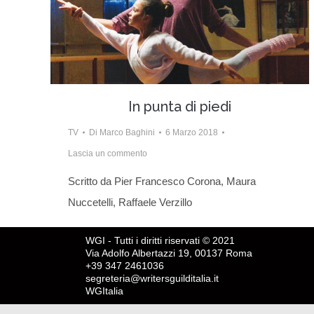
In punta di piedi
TV
Di
Marco Baghini
6 Marzo 2018
Lascia un commento
Scritto da Pier Francesco Corona, Maura
Nuccetelli, Raffaele Verzillo
WGI - Tutti i diritti riservati © 2021
Via Adolfo Albertazzi 19, 00137 Roma
+39 347 2461036
segreteria@writersguilditalia.it
WGItalia