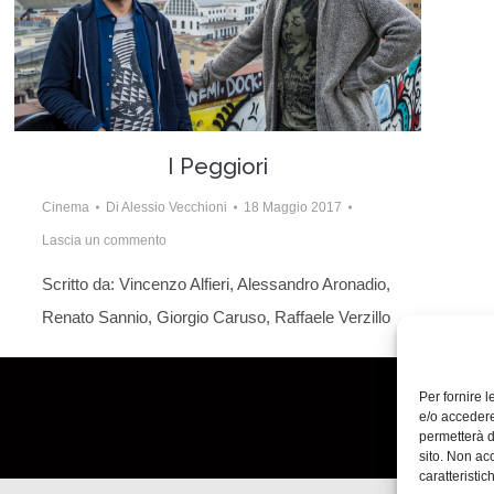
I Peggiori
Cinema
Di
Alessio Vecchioni
18 Maggio 2017
Lascia un commento
Scritto da: Vincenzo Alfieri, Alessandro Aronadio,
Renato Sannio, Giorgio Caruso, Raffaele Verzillo
Per fornire 
e/o accedere
permetterà d
sito. Non ac
caratteristic