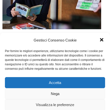
Nel nome del popolo italiano
Gestisci Consenso Cookie
TV
Di
Giulio Rossi
4 Settembre 2017
Lascia un commento
Per fornire le migliori esperienze, utilizziamo tecnologie come i cookie per
Scritto da Graziano Diana, Gloria Giorgianni, Wilma
memorizzare e/o accedere alle informazioni del dispositivo. Il consenso a
queste tecnologie ci permetterà di elaborare dati come il comportamento di
Labate, Chiara Laudani, Maurizio Sciarra, Marco
navigazione o ID unici su questo sito. Non acconsentire o ritirare il
consenso può influire negativamente su alcune caratteristiche e funzioni.
Videtta
Accetta
WGI - Tutti i diritti riservati © 2021
Via Adolfo Albertazzi 19, 00137 Roma
Nega
+39 347 2461036
segreteria@writersguilditalia.it
WGItalia
Visualizza le preferenze