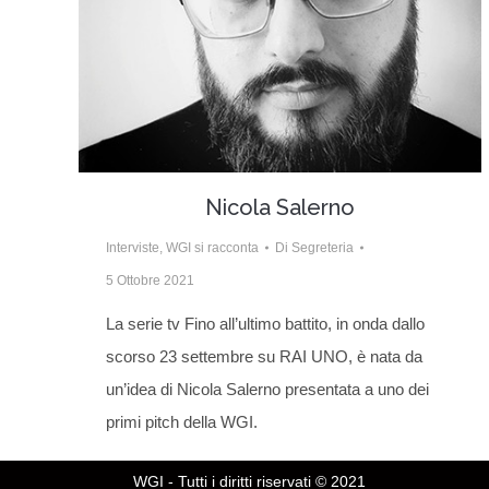
Nicola Salerno
Interviste
,
WGI si racconta
Di
Segreteria
5 Ottobre 2021
La serie tv Fino all’ultimo battito, in onda dallo
scorso 23 settembre su RAI UNO, è nata da
un’idea di Nicola Salerno presentata a uno dei
primi pitch della WGI.
WGI - Tutti i diritti riservati © 2021