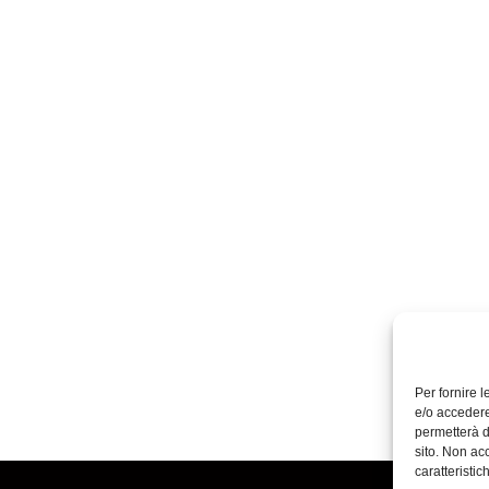
Per fornire 
e/o accedere
permetterà d
sito. Non ac
caratteristic