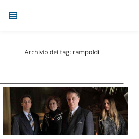
Archivio dei tag:
rampoldi
Tu sei qui:
Home
Entrate taggate con rampoldi