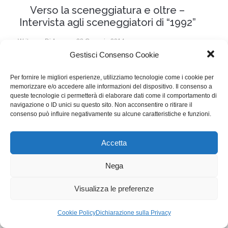
Verso la sceneggiatura e oltre –
Intervista agli sceneggiatori di “1992”
Writers
Di
Aaron
28 Gennaio 2014
Gestisci Consenso Cookie
Nel 2014 Sky manderà in onda “1992”, una serie tv
che affronta un periodo cruciale della nostra Storia
Per fornire le migliori esperienze, utilizziamo tecnologie come i cookie per
memorizzare e/o accedere alle informazioni del dispositivo. Il consenso a
recente, raccontando sei storie di persone qualunque
queste tecnologie ci permetterà di elaborare dati come il comportamento di
navigazione o ID unici su questo sito. Non acconsentire o ritirare il
ambientate nell’anno di Mani Pulite.
consenso può influire negativamente su alcune caratteristiche e funzioni.
WGI - Tutti i diritti riservati © 2021
Accetta
Via Adolfo Albertazzi 19, 00137 Roma
+39 347 2461036
Nega
segreteria@writersguilditalia.it
WGItalia
Visualizza le preferenze
Concept: Annamaria De Paola - Realizzazione:
AF
Cookie & Privacy Policy
Cookie Policy
Dichiarazione sulla Privacy