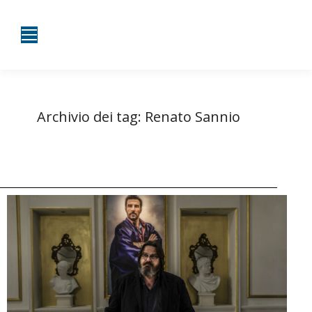
Archivio dei tag:
Renato Sannio
Tu sei qui:
Home
Entrate taggate con Renato Sannio