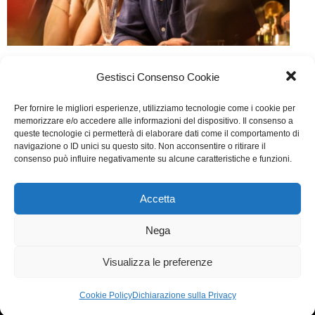
Che Vuoi Che Sia
Gestisci Consenso Cookie
Cinema
Di
Ilaria Fravolini
9 Novembre 2016
Per fornire le migliori esperienze, utilizziamo tecnologie come i cookie per
Lascia un commento
memorizzare e/o accedere alle informazioni del dispositivo. Il consenso a
queste tecnologie ci permetterà di elaborare dati come il comportamento di
Scritto da Edoardo Leo, Alessandro Aronadio, Marco
navigazione o ID unici su questo sito. Non acconsentire o ritirare il
consenso può influire negativamente su alcune caratteristiche e funzioni.
Bonini, Renato Sannio
Accetta
WGI - Tutti i diritti riservati © 2021
Via Adolfo Albertazzi 19, 00137 Roma
Nega
+39 347 2461036
segreteria@writersguilditalia.it
WGItalia
Visualizza le preferenze
Concept: Annamaria De Paola - Realizzazione:
AF
Cookie Policy
Dichiarazione sulla Privacy
Cookie & Privacy Policy