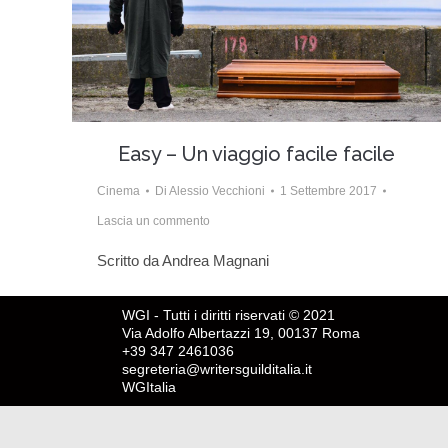
Easy – Un viaggio facile facile
Cinema
Di
Alessio Vecchioni
1 Settembre 2017
Lascia un commento
Scritto da Andrea Magnani
WGI - Tutti i diritti riservati © 2021
Via Adolfo Albertazzi 19, 00137 Roma
+39 347 2461036
segreteria@writersguilditalia.it
WGItalia