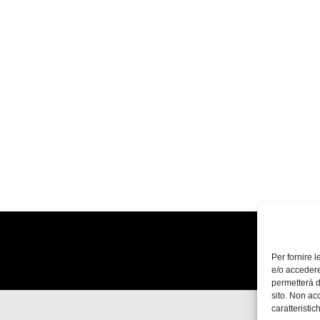
Per fornire 
e/o accedere
permetterà d
sito. Non ac
caratteristic