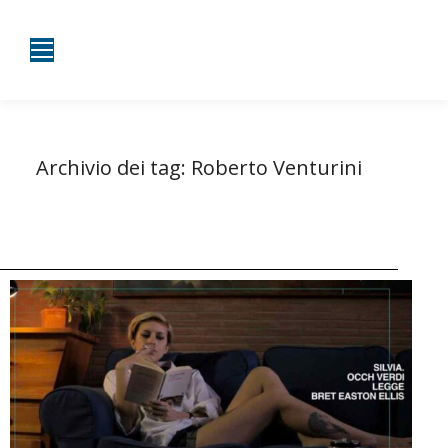
Archivio dei tag:
Roberto Venturini
Tu sei qui:
Home
Entrate taggate con Roberto Venturini