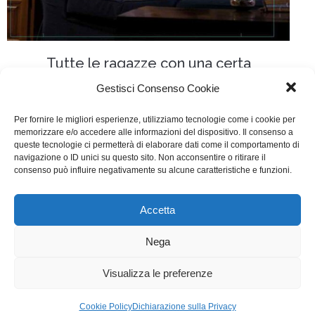
Tutte le ragazze con una certa
cultura
Gestisci Consenso Cookie
Web
Di
Fabrizia Midulla
11 Giugno 2015
Per fornire le migliori esperienze, utilizziamo tecnologie come i cookie per
Lascia un commento
memorizzare e/o accedere alle informazioni del dispositivo. Il consenso a
queste tecnologie ci permetterà di elaborare dati come il comportamento di
Scritta da Roberto Venturini con Felice V. Bagnato,
navigazione o ID unici su questo sito. Non acconsentire o ritirare il
consenso può influire negativamente su alcune caratteristiche e funzioni.
Matteo Vallorani, Stefano Di Santi, Silvia Abate
Accetta
WGI - Tutti i diritti riservati © 2021
Via Adolfo Albertazzi 19, 00137 Roma
Nega
+39 347 2461036
segreteria@writersguilditalia.it
WGItalia
Visualizza le preferenze
Concept: Annamaria De Paola - Realizzazione:
AF
Cookie Policy
Dichiarazione sulla Privacy
Cookie & Privacy Policy