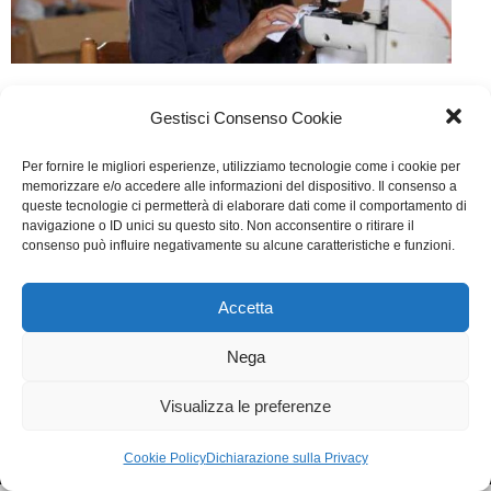
Rimbocchiamoci le maniche
Gestisci Consenso Cookie
TV
Di
Fabrizia Midulla
7 Settembre 2016
Per fornire le migliori esperienze, utilizziamo tecnologie come i cookie per
Lascia un commento
memorizzare e/o accedere alle informazioni del dispositivo. Il consenso a
queste tecnologie ci permetterà di elaborare dati come il comportamento di
Scritto da Stefano Reali, Elena Gamba, Roberta
navigazione o ID unici su questo sito. Non acconsentire o ritirare il
consenso può influire negativamente su alcune caratteristiche e funzioni.
Colombo, Alberto Amoretti, Mariangela Barbanente
Accetta
WGI - Tutti i diritti riservati © 2021
Via Adolfo Albertazzi 19, 00137 Roma
Nega
+39 347 2461036
segreteria@writersguilditalia.it
WGItalia
Visualizza le preferenze
Concept: Annamaria De Paola - Realizzazione:
AF
Cookie & Privacy Policy
Cookie Policy
Dichiarazione sulla Privacy