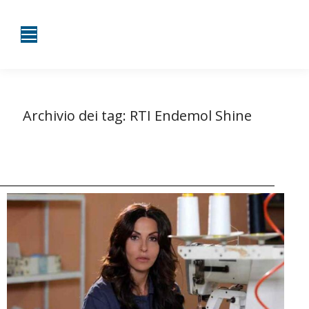
Archivio dei tag:
RTI Endemol Shine
Tu sei qui:
Home
Entrate taggate con RTI Endemol Shine