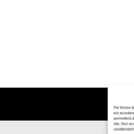
Per fornire 
e/o accedere
permetterà d
sito. Non ac
caratteristic