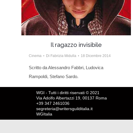
Il ragazzo invisibile
Cinema
Di
Fabrizia Midulla
18 Dicembre 2014
Scritto da Alessandro Fabbri, Ludovica
Rampoldi, Stefano Sardo.
WGI - Tutti i diritti riservati © 2021
Via Adolfo Albertazzi 19, 00137 Roma
+39 347 2461036
segreteria@writersguilditalia.it
WGItalia