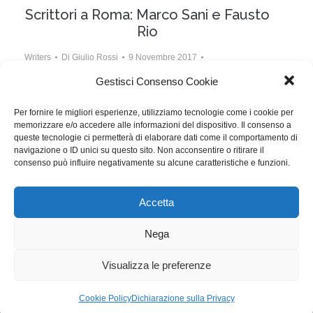
Scrittori a Roma: Marco Sani e Fausto
Rio
Writers
Di
Giulio Rossi
9 Novembre 2017
Lascia un commento
Gestisci Consenso Cookie
I nostri soci Marco Sani e Fausto Rio hanno
Per fornire le migliori esperienze, utilizziamo tecnologie come i cookie per
memorizzare e/o accedere alle informazioni del dispositivo. Il consenso a
scritto Addio Fottuti Musi Verdi. Il film dei The Jackal,
queste tecnologie ci permetterà di elaborare dati come il comportamento di
è stato presentato fuori concorso nella sezione Alice
navigazione o ID unici su questo sito. Non acconsentire o ritirare il
consenso può influire negativamente su alcune caratteristiche e funzioni.
nella Città della Festa del cinema di Roma.
Accetta
WGI - Tutti i diritti riservati © 2021
Via Adolfo Albertazzi 19, 00137 Roma
Nega
+39 347 2461036
segreteria@writersguilditalia.it
WGItalia
Visualizza le preferenze
Concept: Annamaria De Paola - Realizzazione:
AF
Cookie Policy
Dichiarazione sulla Privacy
Cookie & Privacy Policy