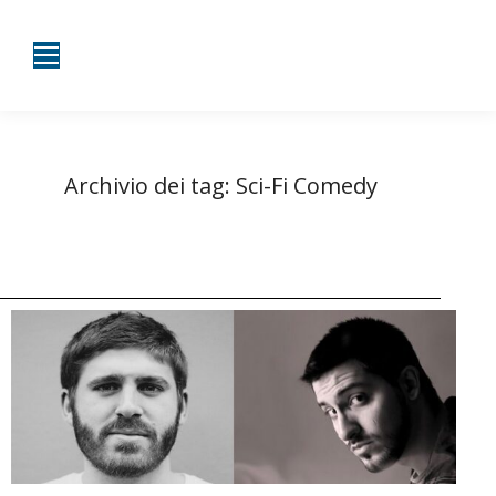
Archivio dei tag:
Sci-Fi Comedy
Tu sei qui:
Home
Entrate taggate con Sci-Fi Comedy