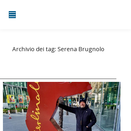
Archivio dei tag:
Serena Brugnolo
Tu sei qui:
Home
Entrate taggate con Serena Brugnolo