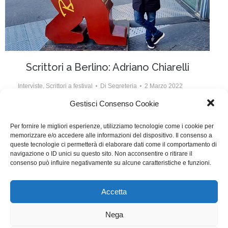
Scrittori a Berlino: Adriano Chiarelli
Interviste
,
Scrittori a festival
Di
Segreteria
2 Marzo 2022
Gestisci Consenso Cookie
Il nostro socio Adriano Chiarelli ha scritto con Lirio
Abbate, Serena Brugnolo e con il regista Francesco
Per fornire le migliori esperienze, utilizziamo tecnologie come i cookie per
memorizzare e/o accedere alle informazioni del dispositivo. Il consenso a
Costabile il film Una femmina, che è già nelle sale
queste tecnologie ci permetterà di elaborare dati come il comportamento di
dopo essere stato presentato alla recente Berlinale
navigazione o ID unici su questo sito. Non acconsentire o ritirare il
consenso può influire negativamente su alcune caratteristiche e funzioni.
nella sezione Panorama.
Accetta
WGI - Tutti i diritti riservati © 2021
Via Adolfo Albertazzi 19, 00137 Roma
Nega
+39 347 2461036
segreteria@writersguilditalia.it