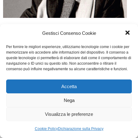
Così Parlò De Crescenzo
Gestisci Consenso Cookie
Cinema
Di
Giulio Rossi
31 Ottobre 2017
Per fornire le migliori esperienze, utilizziamo tecnologie come i cookie per
Lascia un commento
memorizzare e/o accedere alle informazioni del dispositivo. Il consenso a
queste tecnologie ci permetterà di elaborare dati come il comportamento di
Scritto da Antonio Napoli, Serena Corvaglia.
navigazione o ID unici su questo sito. Non acconsentire o ritirare il
consenso può influire negativamente su alcune caratteristiche e funzioni.
WGI - Tutti i diritti riservati © 2021
Via Adolfo Albertazzi 19, 00137 Roma
Accetta
+39 347 2461036
segreteria@writersguilditalia.it
Nega
WGItalia
Concept: Annamaria De Paola - Realizzazione:
AF
Visualizza le preferenze
Cookie & Privacy Policy
Cookie Policy
Dichiarazione sulla Privacy