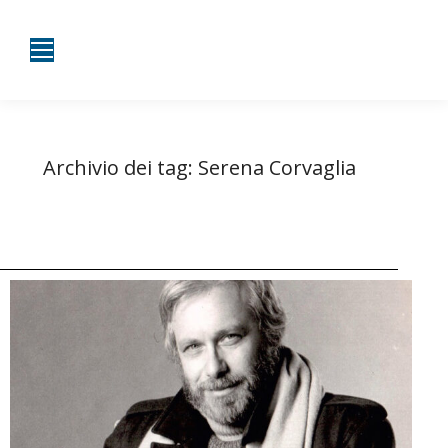
Archivio dei tag:
Serena Corvaglia
Tu sei qui:
Home
Entrate taggate con Serena Corvaglia