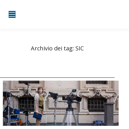
Archivio dei tag:
SIC
Tu sei qui:
Home
Entrate taggate con SIC