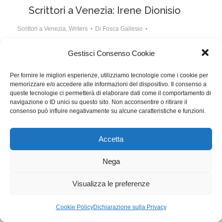
Scrittori a Venezia: Irene Dionisio
Scrittori a Venezia
,
Writers
Di
Fosca Gallesio
2 Settembre 2016
Lascia un commento
Gestisci Consenso Cookie
Le Ultime Cose, prima sceneggiatura di finzione della
Per fornire le migliori esperienze, utilizziamo tecnologie come i cookie per
documentarista Irene Dionisio, in concorso nella
memorizzare e/o accedere alle informazioni del dispositivo. Il consenso a
Settimana Internazionale della Critica
queste tecnologie ci permetterà di elaborare dati come il comportamento di
navigazione o ID unici su questo sito. Non acconsentire o ritirare il
consenso può influire negativamente su alcune caratteristiche e funzioni.
WGI - Tutti i diritti riservati © 2021
Via Adolfo Albertazzi 19, 00137 Roma
Accetta
+39 347 2461036
segreteria@writersguilditalia.it
WGItalia
Nega
Concept: Annamaria De Paola - Realizzazione:
AF
Visualizza le preferenze
Cookie & Privacy Policy
Cookie Policy
Dichiarazione sulla Privacy