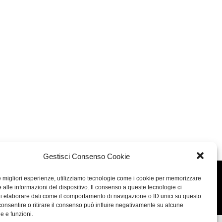
Gestisci Consenso Cookie
le migliori esperienze, utilizziamo tecnologie come i cookie per memorizzare
Concept: Annamaria De Paola - Realizzazione:
AF
 alle informazioni del dispositivo. Il consenso a queste tecnologie ci
Cookie & Privacy Policy
i elaborare dati come il comportamento di navigazione o ID unici su questo
consentire o ritirare il consenso può influire negativamente su alcune
he e funzioni.