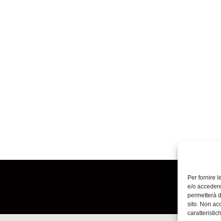
Per fornire 
e/o accedere
permetterà d
sito. Non ac
caratteristic