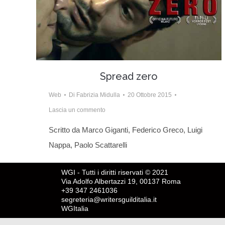
Spread zero
Web
Di
Fabrizia Midulla
20 Ottobre 2015
Lascia un commento
Scritto da Marco Giganti, Federico Greco, Luigi
Nappa, Paolo Scattarelli
WGI - Tutti i diritti riservati © 2021
Via Adolfo Albertazzi 19, 00137 Roma
+39 347 2461036
segreteria@writersguilditalia.it
WGItalia