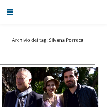
Archivio dei tag:
Silvana Porreca
Tu sei qui:
Home
Entrate taggate con Silvana Porreca