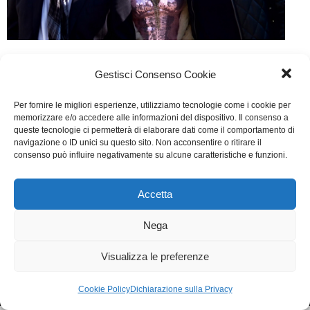
Altin in the City
Gestisci Consenso Cookie
Cinema
Di
Ilaria Fravolini
27 Aprile 2017
Per fornire le migliori esperienze, utilizziamo tecnologie come i cookie per
Lascia un commento
memorizzare e/o accedere alle informazioni del dispositivo. Il consenso a
queste tecnologie ci permetterà di elaborare dati come il comportamento di
Scritto da Fabio del Greco, Silvana Porreca,
navigazione o ID unici su questo sito. Non acconsentire o ritirare il
consenso può influire negativamente su alcune caratteristiche e funzioni.
Massimiliano Perrotta
Accetta
WGI - Tutti i diritti riservati © 2021
Via Adolfo Albertazzi 19, 00137 Roma
Nega
+39 347 2461036
segreteria@writersguilditalia.it
WGItalia
Visualizza le preferenze
Concept: Annamaria De Paola - Realizzazione:
AF
Cookie & Privacy Policy
Cookie Policy
Dichiarazione sulla Privacy