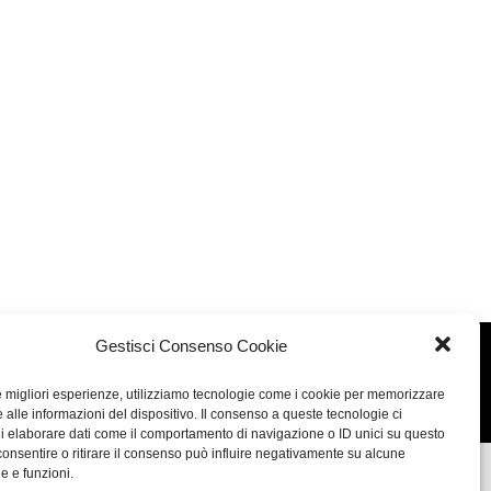
Gestisci Consenso Cookie
Concept: Annamaria De Paola - Realizzazione:
AF
le migliori esperienze, utilizziamo tecnologie come i cookie per memorizzare
Cookie & Privacy Policy
 alle informazioni del dispositivo. Il consenso a queste tecnologie ci
i elaborare dati come il comportamento di navigazione o ID unici su questo
consentire o ritirare il consenso può influire negativamente su alcune
he e funzioni.