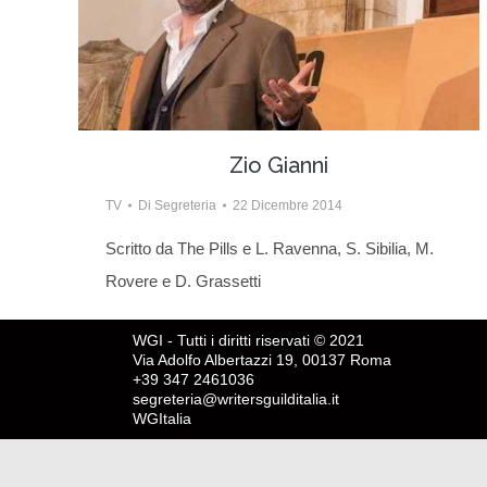
Zio Gianni
TV
Di
Segreteria
22 Dicembre 2014
Scritto da The Pills e L. Ravenna, S. Sibilia, M.
Rovere e D. Grassetti
WGI - Tutti i diritti riservati © 2021
Via Adolfo Albertazzi 19, 00137 Roma
+39 347 2461036
segreteria@writersguilditalia.it
WGItalia