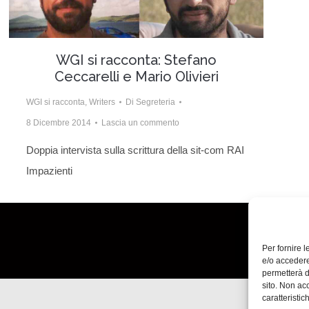
WGI si racconta: Stefano
Ceccarelli e Mario Olivieri
WGI si racconta
,
Writers
Di
Segreteria
8 Dicembre 2014
Lascia un commento
Doppia intervista sulla scrittura della sit-com RAI
Impazienti
Per fornire 
e/o accedere
permetterà d
sito. Non ac
caratteristic