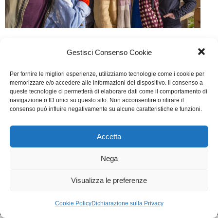
Il Premio
Gestisci Consenso Cookie
Cinema
Di
Giulio Rossi
9 Dicembre 2017
Per fornire le migliori esperienze, utilizziamo tecnologie come i cookie per
Lascia un commento
memorizzare e/o accedere alle informazioni del dispositivo. Il consenso a
queste tecnologie ci permetterà di elaborare dati come il comportamento di
Scritto da Massimiliano Bruno, Valter
navigazione o ID unici su questo sito. Non acconsentire o ritirare il
consenso può influire negativamente su alcune caratteristiche e funzioni.
Lupo, Alessandro Gassmann.
Accetta
WGI - Tutti i diritti riservati © 2021
Via Adolfo Albertazzi 19, 00137 Roma
Nega
+39 347 2461036
segreteria@writersguilditalia.it
WGItalia
Visualizza le preferenze
Concept: Annamaria De Paola - Realizzazione:
AF
Cookie & Privacy Policy
Cookie Policy
Dichiarazione sulla Privacy