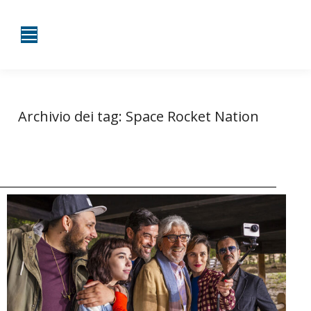
Archivio dei tag:
Space Rocket Nation
Tu sei qui:
Home
Entrate taggate con Space Rocket Nation