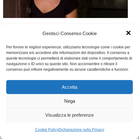
L’intrusa
Gestisci Consenso Cookie
Cinema
Di
Giulio Rossi
1 Ottobre 2017
Per fornire le migliori esperienze, utilizziamo tecnologie come i cookie per
Lascia un commento
memorizzare e/o accedere alle informazioni del dispositivo. Il consenso a
queste tecnologie ci permetterà di elaborare dati come il comportamento di
Scritto da Leonardo Di Costanzo, Maurizio Braucci
navigazione o ID unici su questo sito. Non acconsentire o ritirare il
consenso può influire negativamente su alcune caratteristiche e funzioni.
e Bruno Oliviero.
Accetta
WGI - Tutti i diritti riservati © 2021
Via Adolfo Albertazzi 19, 00137 Roma
Nega
+39 347 2461036
segreteria@writersguilditalia.it
WGItalia
Visualizza le preferenze
Concept: Annamaria De Paola - Realizzazione:
AF
Cookie & Privacy Policy
Cookie Policy
Dichiarazione sulla Privacy