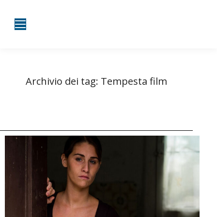
Archivio dei tag:
Tempesta film
Tu sei qui:
Home
Entrate taggate con Tempesta film