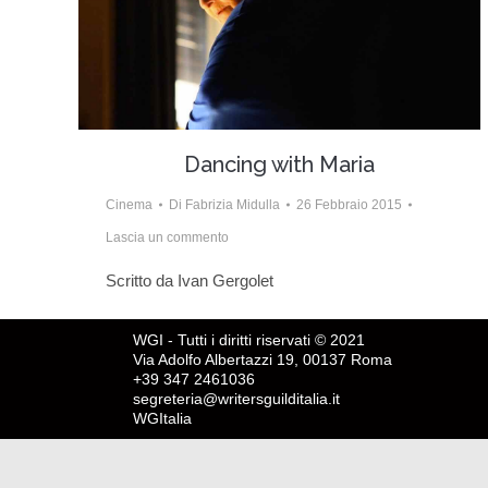
Dancing with Maria
Cinema
Di
Fabrizia Midulla
26 Febbraio 2015
Lascia un commento
Scritto da Ivan Gergolet
WGI - Tutti i diritti riservati © 2021
Via Adolfo Albertazzi 19, 00137 Roma
+39 347 2461036
segreteria@writersguilditalia.it
WGItalia