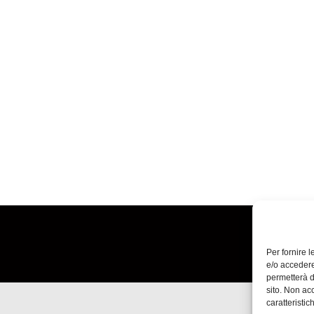
Per fornire 
e/o accedere
permetterà d
sito. Non ac
caratteristic