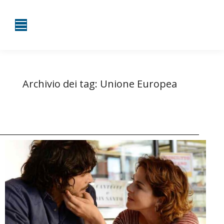
Archivio dei tag:
Unione Europea
Tu sei qui:
Home
Entrate taggate con Unione Europea