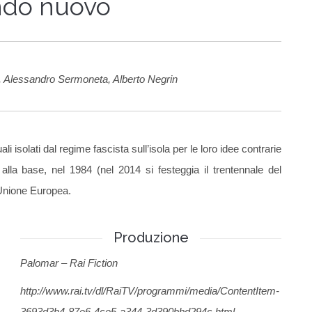
do nuovo
 Alessandro Sermoneta, Alberto Negrin
uali isolati dal regime fascista sull’isola per le loro idee contrarie
alla base, nel 1984 (nel 2014 si festeggia il trentennale del
l’Unione Europea.
Produzione
Palomar – Rai Fiction
http://www.rai.tv/dl/RaiTV/programmi/media/ContentItem-
3693d3b4-87e6-4ce5-a344-3d390bbd294c.html