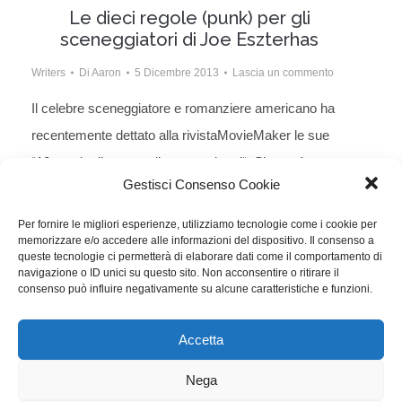
Le dieci regole (punk) per gli
sceneggiatori di Joe Eszterhas
Writers
Di
Aaron
5 Dicembre 2013
Lascia un commento
Il celebre sceneggiatore e romanziere americano ha
recentemente dettato alla rivistaMovieMaker le sue
“10 regole d’oro per gli sceneggiatori“. Si noterà un
Gestisci Consenso Cookie
certo livore nei confronti dell’attuale politica degli
Studios hollywoodiani, ma tant’è. In pratica questo
Per fornire le migliori esperienze, utilizziamo tecnologie come i cookie per
memorizzare e/o accedere alle informazioni del dispositivo. Il consenso a
decalogo è a tutti gli effetti la versione punk delle
queste tecnologie ci permetterà di elaborare dati come il comportamento di
normali regole di scrittura. Potrebbe essere
navigazione o ID unici su questo sito. Non acconsentire o ritirare il
consenso può influire negativamente su alcune caratteristiche e funzioni.
sconsigliabile applicare questi…
Accetta
WGI - Tutti i diritti riservati © 2021
Via Adolfo Albertazzi 19, 00137 Roma
Nega
+39 347 2461036