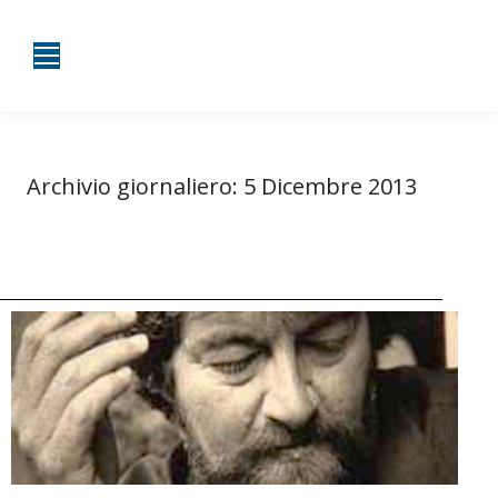
Archivio giornaliero:
5 Dicembre 2013
Tu sei qui:
Home
2013
Dicembre
05