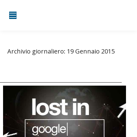
Archivio giornaliero:
19 Gennaio 2015
Tu sei qui:
Home
2015
Gennaio
19