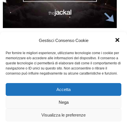
Lost in google
Gestisci Consenso Cookie
Web
Di
Fabrizia Midulla
19 Gennaio 2015
Per fornire le migliori esperienze, utilizziamo tecnologie come i cookie per
Lascia un commento
memorizzare e/o accedere alle informazioni del dispositivo. Il consenso a
queste tecnologie ci permetterà di elaborare dati come il comportamento di
Scritto da Francesco Capaldo, Simone Russo, Alfredo
navigazione o ID unici su questo sito. Non acconsentire o ritirare il
consenso può influire negativamente su alcune caratteristiche e funzioni.
Felaco
Accetta
WGI - Tutti i diritti riservati © 2021
Via Adolfo Albertazzi 19, 00137 Roma
Nega
+39 347 2461036
segreteria@writersguilditalia.it
WGItalia
Visualizza le preferenze
Concept: Annamaria De Paola - Realizzazione:
AF