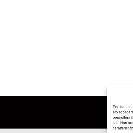
Per fornire 
e/o accedere
permetterà d
sito. Non ac
caratteristic