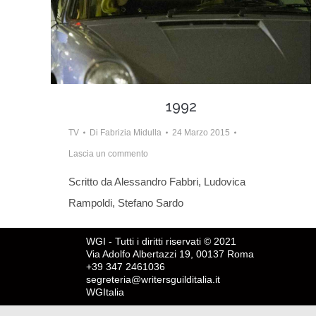
1992
TV
Di
Fabrizia Midulla
24 Marzo 2015
Lascia un commento
Scritto da Alessandro Fabbri, Ludovica
Rampoldi, Stefano Sardo
WGI - Tutti i diritti riservati © 2021
Via Adolfo Albertazzi 19, 00137 Roma
+39 347 2461036
segreteria@writersguilditalia.it
WGItalia