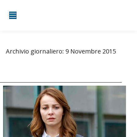
Archivio giornaliero:
9 Novembre 2015
Tu sei qui:
Home
2015
Novembre
09