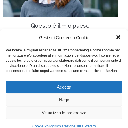
Questo è il mio paese
TV
Di
Fabrizia Midulla
9 Novembre 2015
Gestisci Consenso Cookie
Lascia un commento
Per fornire le migliori esperienze, utilizziamo tecnologie come i cookie per
memorizzare e/o accedere alle informazioni del dispositivo. Il consenso a
Scritto da S. Petraglia, E. Bucaccio, V. Santella, V.
queste tecnologie ci permetterà di elaborare dati come il comportamento di
Lauria, F. Gravino, G. Iuculano, M. Visconti, G. Bisanti
navigazione o ID unici su questo sito. Non acconsentire o ritirare il
consenso può influire negativamente su alcune caratteristiche e funzioni.
e F. Signorile
Accetta
WGI - Tutti i diritti riservati © 2021
Via Adolfo Albertazzi 19, 00137 Roma
Nega
+39 347 2461036
segreteria@writersguilditalia.it
WGItalia
Visualizza le preferenze
Concept: Annamaria De Paola - Realizzazione:
AF
Cookie Policy
Dichiarazione sulla Privacy
Cookie & Privacy Policy