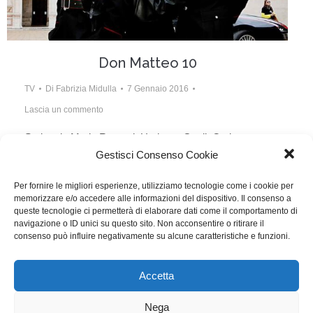
Don Matteo 10
TV
Di
Fabrizia Midulla
7 Gennaio 2016
Lascia un commento
Scritto da Mario Ruggeri, Umberto Gnoli, Carlo
Gestisci Consenso Cookie
Mazzotta, Alessandro Bencivenni, Domenico Saverni,
Enrico Oldoini, Francesco Balletta, Manuela
Per fornire le migliori esperienze, utilizziamo tecnologie come i cookie per
memorizzare e/o accedere alle informazioni del dispositivo. Il consenso a
Canonico, Gabriele Cheli, Daniela Delle Foglie, Filippo
queste tecnologie ci permetterà di elaborare dati come il comportamento di
Kalomenidis, Leonardo Marini, Vittorino Testa, Andrea
navigazione o ID unici su questo sito. Non acconsentire o ritirare il
consenso può influire negativamente su alcune caratteristiche e funzioni.
Valagussa, Leonardo Valenti.
Accetta
WGI - Tutti i diritti riservati © 2021
Via Adolfo Albertazzi 19, 00137 Roma
Nega
+39 347 2461036