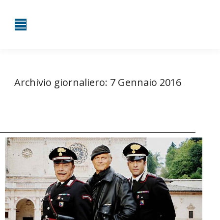
Archivio giornaliero:
7 Gennaio 2016
Tu sei qui:
Home
2016
Gennaio
07