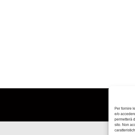
Per fornire 
e/o accedere
permetterà d
sito. Non ac
caratteristic