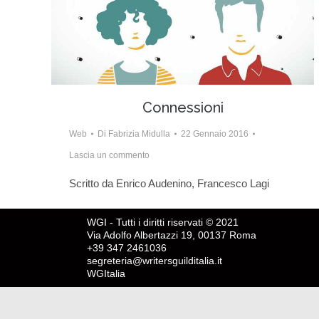
Connessioni
Web
Di
Fabrizia Midulla
22 Gennaio 2016
Lascia un commento
Scritto da Enrico Audenino, Francesco Lagi
WGI - Tutti i diritti riservati © 2021
Via Adolfo Albertazzi 19, 00137 Roma
+39 347 2461036
segreteria@writersguilditalia.it
WGItalia