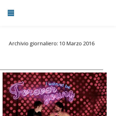
Archivio giornaliero:
10 Marzo 2016
Tu sei qui:
Home
2016
Marzo
10