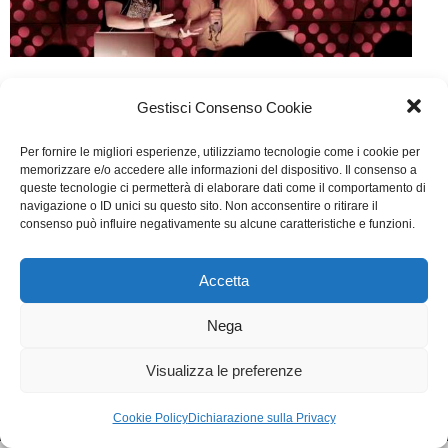
Forever young
Gestisci Consenso Cookie
Cinema
Di
Fabrizia Midulla
10 Marzo 2016
Per fornire le migliori esperienze, utilizziamo tecnologie come i cookie per
Lascia un commento
memorizzare e/o accedere alle informazioni del dispositivo. Il consenso a
queste tecnologie ci permetterà di elaborare dati come il comportamento di
Scritto da Fausto Brizzi, Marco Martani, Edoardo
navigazione o ID unici su questo sito. Non acconsentire o ritirare il
consenso può influire negativamente su alcune caratteristiche e funzioni.
Falcone
Accetta
WGI - Tutti i diritti riservati © 2021
Via Adolfo Albertazzi 19, 00137 Roma
Nega
+39 347 2461036
segreteria@writersguilditalia.it
WGItalia
Visualizza le preferenze
Concept: Annamaria De Paola - Realizzazione:
AF
Cookie & Privacy Policy
Cookie Policy
Dichiarazione sulla Privacy