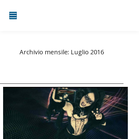
Archivio mensile:
Luglio 2016
Tu sei qui:
Home
2016
Luglio