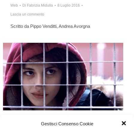
Web
Di
Fabrizia Midulla
8 Luglio 2016
Lascia un commento
Scritto da Pippo Venditti, Andrea Avorgna
Fiore
Gestisci Consenso Cookie
Cinema
Di
Fabrizia Midulla
8 Luglio 2016