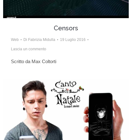
Censors
Web
Di
Fabrizia Midulla
19 Luglio 2016
Lascia un commento
Scritto da Max Coltorti