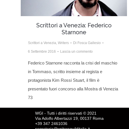
Scrittori a Venezia: Federico
Starnone
Scrittori a Venezia
,
Writers
Di
Fosca Gallesio
6 Settembre 2016
Lascia un commento
Federico Starnone racconta la crisi del maschio
in Tommaso, scritto insieme al regista e
protagonista Kim Rossi Stuart, il film è
presentato fuori concorso alla Mostra di Venezia
73
WGI - Tutti i diritti riservati © 2021
Via Adolfo Albertazzi 19, 00137 Roma
+39 347 2461036
segreteria@writersguilditalia.it