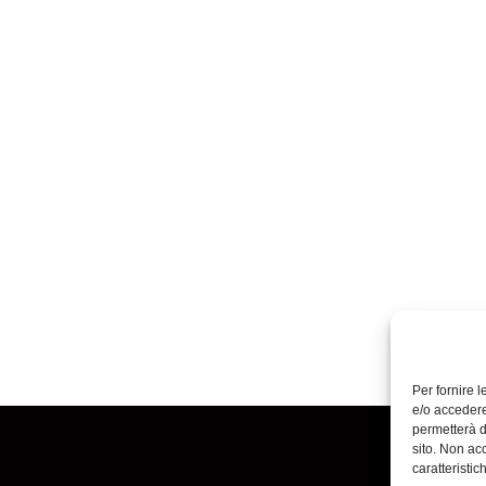
Per fornire 
e/o accedere
permetterà d
sito. Non ac
caratteristic