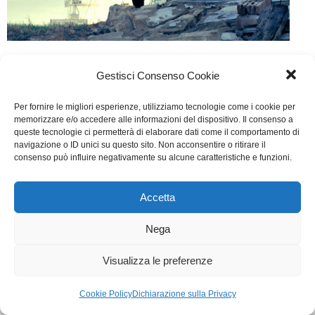
Gli Asteroidi
Gestisci Consenso Cookie
Cinema
Di
Giulio Rossi
5 Novembre 2017
Per fornire le migliori esperienze, utilizziamo tecnologie come i cookie per
Lascia un commento
memorizzare e/o accedere alle informazioni del dispositivo. Il consenso a
queste tecnologie ci permetterà di elaborare dati come il comportamento di
Scritto da Giovanni Galavotti e Germano Maccioni
navigazione o ID unici su questo sito. Non acconsentire o ritirare il
consenso può influire negativamente su alcune caratteristiche e funzioni.
WGI - Tutti i diritti riservati © 2021
Via Adolfo Albertazzi 19, 00137 Roma
Accetta
+39 347 2461036
segreteria@writersguilditalia.it
Nega
WGItalia
Concept: Annamaria De Paola - Realizzazione:
AF
Visualizza le preferenze
Cookie & Privacy Policy
Cookie Policy
Dichiarazione sulla Privacy