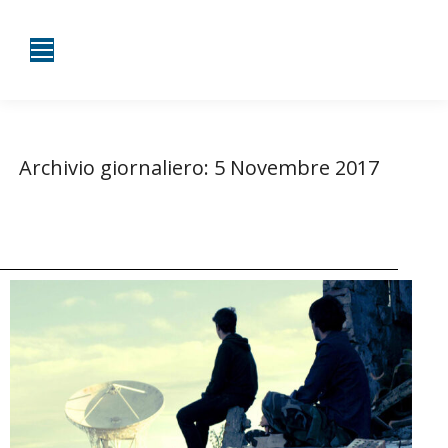
Archivio giornaliero:
5 Novembre 2017
Tu sei qui:
Home
2017
Novembre
05