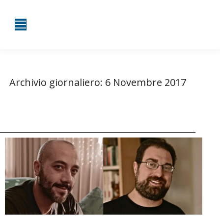
Archivio giornaliero:
6 Novembre 2017
Tu sei qui:
Home
2017
Novembre
06