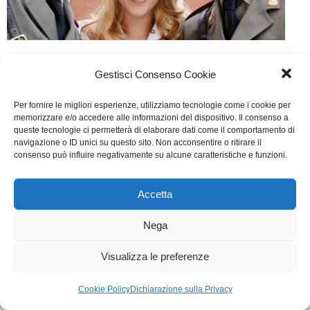
Furore – Capitolo secondo
Gestisci Consenso Cookie
TV
Di
Marco Baghini
11 Marzo 2018
Lascia un commento
Per fornire le migliori esperienze, utilizziamo tecnologie come i cookie per
Scritto da Teodosio Losito e Manuela Romano
memorizzare e/o accedere alle informazioni del dispositivo. Il consenso a
queste tecnologie ci permetterà di elaborare dati come il comportamento di
navigazione o ID unici su questo sito. Non acconsentire o ritirare il
consenso può influire negativamente su alcune caratteristiche e funzioni.
WGI - Tutti i diritti riservati © 2021
Via Adolfo Albertazzi 19, 00137 Roma
+39 347 2461036
Accetta
segreteria@writersguilditalia.it
WGItalia
Nega
Concept: Annamaria De Paola - Realizzazione:
AF
Cookie & Privacy Policy
Visualizza le preferenze
Cookie Policy
Dichiarazione sulla Privacy