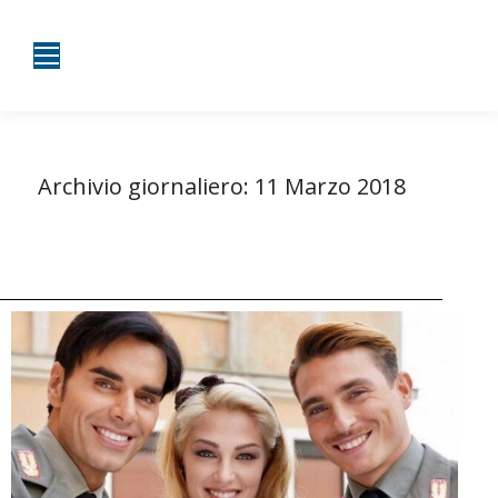
Archivio giornaliero:
11 Marzo 2018
Tu sei qui:
Home
2018
Marzo
11