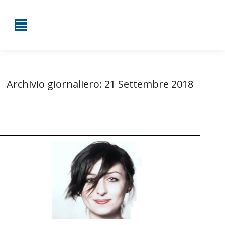
Archivio giornaliero:
21 Settembre 2018
Tu sei qui:
Home
2018
Settembre
21