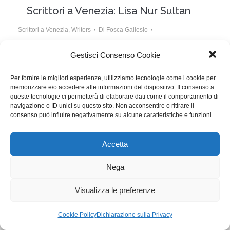
Scrittori a Venezia: Lisa Nur Sultan
Scrittori a Venezia
,
Writers
Di
Fosca Gallesio
21 Settembre 2018
Lascia un commento
Gestisci Consenso Cookie
Lisa Nur Sultan ci racconta la genesi di Sulla mia
Per fornire le migliori esperienze, utilizziamo tecnologie come i cookie per
pelle, scritto insieme al regista Alessio Cremonini
memorizzare e/o accedere alle informazioni del dispositivo. Il consenso a
queste tecnologie ci permetterà di elaborare dati come il comportamento di
navigazione o ID unici su questo sito. Non acconsentire o ritirare il
WGI - Tutti i diritti riservati © 2021
consenso può influire negativamente su alcune caratteristiche e funzioni.
Via Adolfo Albertazzi 19, 00137 Roma
+39 347 2461036
segreteria@writersguilditalia.it
Accetta
WGItalia
Concept: Annamaria De Paola - Realizzazione:
AF
Nega
Cookie & Privacy Policy
Visualizza le preferenze
Cookie Policy
Dichiarazione sulla Privacy