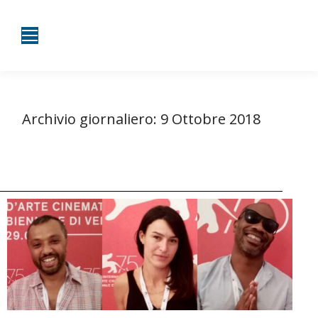
Archivio giornaliero:
9 Ottobre 2018
Tu sei qui:
Home
2018
Ottobre
09