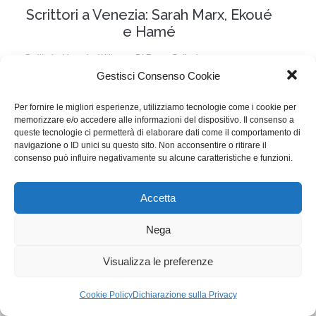
Scrittori a Venezia: Sarah Marx, Ekoué
e Hamé
Scrittori a Venezia
,
Writers
Di
Fosca Gallesio
Gestisci Consenso Cookie
9 Ottobre 2018
Lascia un commento
Il duo hip hop francese Ekoué e Hamé insieme alla
Per fornire le migliori esperienze, utilizziamo tecnologie come i cookie per
memorizzare e/o accedere alle informazioni del dispositivo. Il consenso a
regista e sceneggiatrice Sarah Marx ci parlano di
queste tecnologie ci permetterà di elaborare dati come il comportamento di
navigazione o ID unici su questo sito. Non acconsentire o ritirare il
L’Enkas, a Venezia nella sezione Orizzonti.
consenso può influire negativamente su alcune caratteristiche e funzioni.
WGI - Tutti i diritti riservati © 2021
Accetta
Via Adolfo Albertazzi 19, 00137 Roma
+39 347 2461036
Nega
segreteria@writersguilditalia.it
WGItalia
Visualizza le preferenze
Concept: Annamaria De Paola - Realizzazione:
AF
Cookie & Privacy Policy
Cookie Policy
Dichiarazione sulla Privacy