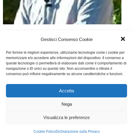
Italia
Di
Segreteria
8 Dicembre 2020
Lascia un commento
Gestisci Consenso Cookie
PETER EXACOUSTOS: L’URGENZA DI SCRIVERE
Per fornire le migliori esperienze, utilizziamo tecnologie come i cookie per
memorizzare e/o accedere alle informazioni del dispositivo. Il consenso a
COME PERDITA E ABBANDONO
queste tecnologie ci permetterà di elaborare dati come il comportamento di
Lo sceneggiatore de L’Allieva ci racconta della sua
navigazione o ID unici su questo sito. Non acconsentire o ritirare il
consenso può influire negativamente su alcune caratteristiche e funzioni.
creatività con alle spalle 30 anni di carriera
Accetta
WGI - Tutti i diritti riservati © 2021
Via Adolfo Albertazzi 19, 00137 Roma
Nega
+39 347 2461036
segreteria@writersguilditalia.it
WGItalia
Visualizza le preferenze
Concept: Annamaria De Paola - Realizzazione:
AF
Cookie Policy
Dichiarazione sulla Privacy
Cookie & Privacy Policy