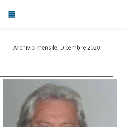
Archivio mensile:
Dicembre 2020
Tu sei qui:
Home
2020
Dicembre