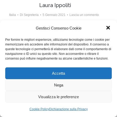
Laura Ippoliti
Italia
Di
Segreteria
5 Gennaio 2021
Lascia un commento
La creatività va accompagnata dal coraggio – La
Gestisci Consenso Cookie
sceneggiatrice di Oltre la soglia parla del suo lavoro e
Per fornire le migliori esperienze, utilizziamo tecnologie come i cookie per
della lotta contro la creatività imprigionata
memorizzare e/o accedere alle informazioni del dispositivo. Il consenso a
queste tecnologie ci permetterà di elaborare dati come il comportamento di
navigazione o ID unici su questo sito. Non acconsentire o ritirare il
WGI - Tutti i diritti riservati © 2021
consenso può influire negativamente su alcune caratteristiche e funzioni.
Via Adolfo Albertazzi 19, 00137 Roma
+39 347 2461036
segreteria@writersguilditalia.it
Accetta
WGItalia
Concept: Annamaria De Paola - Realizzazione:
AF
Nega
Cookie & Privacy Policy
Visualizza le preferenze
Cookie Policy
Dichiarazione sulla Privacy