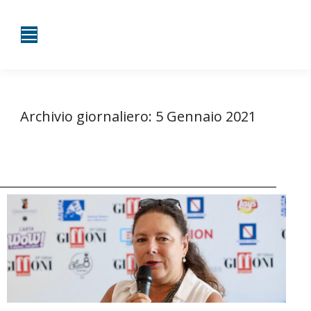
Archivio giornaliero:
5 Gennaio 2021
Tu sei qui:
Home
2021
Gennaio
05