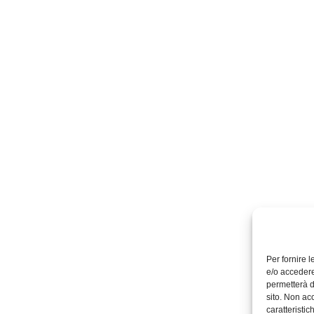
Per fornire 
e/o accedere
permetterà d
sito. Non ac
caratteristic