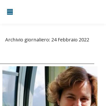
Archivio giornaliero:
24 Febbraio 2022
Tu sei qui:
Home
2022
Febbraio
24