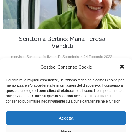
Scrittori a Berlino: Maria Teresa
Venditti
Interviste
,
Scrittori a festival
Di
Segreteria
24 Febbraio 2022
Gestisci Consenso Cookie
La nostra socia Maria Teresa Venditti ha scritto, prima
da sola e poi con Luca De Bei, la sceneggiatura di
Per fornire le migliori esperienze, utilizziamo tecnologie come i cookie per
memorizzare e/o accedere alle informazioni del dispositivo. Il consenso a
Calcinculo, il film diretto da Chiara Bellosi, presentato
queste tecnologie ci permetterà di elaborare dati come il comportamento di
a Berlino nella sezione Panorama, che sarà in sala il
navigazione o ID unici su questo sito. Non acconsentire o ritirare il
consenso può influire negativamente su alcune caratteristiche e funzioni.
prossimo 24 marzo.
Accetta
WGI - Tutti i diritti riservati © 2021
Via Adolfo Albertazzi 19, 00137 Roma
Nega