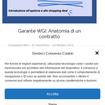
Garante WGI: Anatomia di un
contratto
Campagne WGI
Di
Segreteria
24 Maggio 2024
Gestisci Consenso Cookie
Quand’è che scrivere diventa un lavoro? Quando si
viene retribuiti e si firma, quindi, un contratto. Un
Per fornire le migliori esperienze, utilizziamo tecnologie come i cookie per
memorizzare e/o accedere alle informazioni del dispositivo. Il consenso a
contratto che ogni sceneggiatore, soprattutto alle
queste tecnologie ci permetterà di elaborare dati come il comportamento di
prime esperienze, deve saper leggere e difendere. Il
navigazione o ID unici su questo sito. Non acconsentire o ritirare il
consenso può influire negativamente su alcune caratteristiche e funzioni.
nuovo contributo del Garante WGI
Accetta
WGI - Tutti i diritti riservati © 2021
Via Adolfo Albertazzi 19, 00137 Roma
Nega