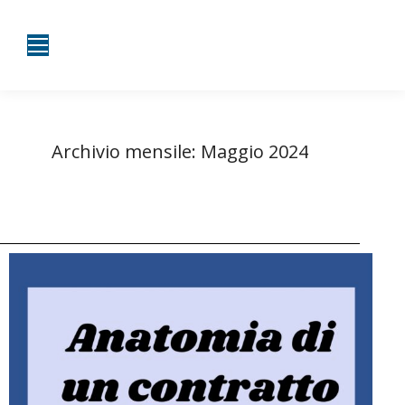
Archivio mensile:
Maggio 2024
Tu sei qui:
Home
2024
Maggio