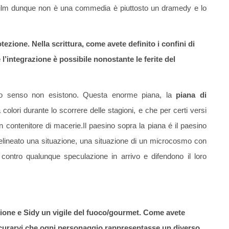
l film dunque non è una commedia è piuttosto un dramedy e lo
ezione. Nella scrittura, come avete definito i confini di
’integrazione è possibile nonostante le ferite del
rto senso non esistono. Questa enorme piana, la
piana di
olori durante lo scorrere delle stagioni, e che per certi versi
contenitore di macerie.Il paesino sopra la piana é il paesino
delineato una situazione, una situazione di un microcosmo con
contro qualunque speculazione in arrivo e difendono il loro
zione e Sidy un vigile del fuoco/gourmet. Come avete
sicurarvi che ogni personaggio rappresentasse un diverso