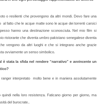
emoto o resilienti che provengono da altri mondi. Devo fare una
o al fatto che le acque matte sono le acque dei torrenti carsici
pesso hanno una destinazione sconosciuta. Nel mio film si
il mio ristorante che diventa umbro pakistano senegalese diventa
che vengono da altri luoghi e che si integrano anche grazie
uista ovviamente un senso simbolico.
al è stata la sfida nel rendere “narrativo” e avvincente un
atico?
el ranger interpretato molto bene e in maniera assolutamente
quindi nella loro resistenza. Faticano giorno per giorno, ma
usità del burocrate..