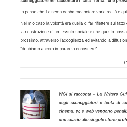
sceneggiatore nel raccontare l’Italia “ferita” che prov
Io penso che il cinema debba raccontare varie realtà e quindi
Nel mio caso la volontà era quella di far riflettere sul fat
la ricostruzione di un tessuto sociale e che questo possa
prossimo, attraverso l’accoglienza ed evitando la diffusione
“dobbiamo ancora imparare a conoscere”
L
WGI si racconta –
La Writers Guil
degli sceneggiatori e
tenta di sup
cinema, tv, e web vengono penaliz
uno spazio alle singole storie profe