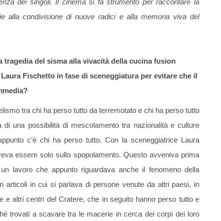
lienza dei singoli. Il cinema si fa strumento per raccontare la
zie alla condivisione di nuove radici e alla memoria viva del
 tragedia del sisma alla vivacità della cucina fusion
aura Fischetto in fase di sceneggiatura per evitare che il
ommedia?
elismo tra chi ha perso tutto da terremotato e chi ha perso tutto
 di una possibilità di mescolamento tra nazionalità e culture
ve appunto c’è chi ha perso tutto. Con la sceneggiatrice Laura
doveva essere solo sullo spopolamento. Questo avveniva prima
to un lavoro che appunto riguardava anche il fenomeno della
articoli in cui si parlava di persone venute da altri paesi, in
 e altri centri del Cratere, che in seguito hanno perso tutto e
é trovati a scavare tra le macerie in cerca dei corpi dei loro