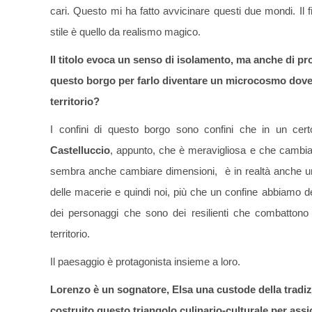
cari. Questo mi ha fatto avvicinare questi due mondi. I
stile è quello da realismo magico.
Il titolo evoca un senso di isolamento, ma anche di prot
questo borgo per farlo diventare un microcosmo dove l
territorio?
I confini di questo borgo sono confini che in un ce
Castelluccio
, appunto, che è meravigliosa e che cambia c
sembra anche cambiare dimensioni, è in realtà anche un 
delle macerie e quindi noi, più che un confine abbiamo 
dei personaggi che sono dei resilienti che combattono 
territorio.
Il paesaggio è protagonista insieme a loro.
Lorenzo è un sognatore, Elsa una custode della tradi
costruito questo triangolo culinario-culturale per as