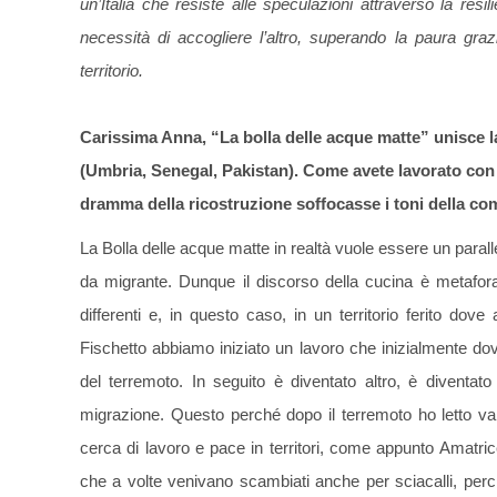
un’Italia che resiste alle speculazioni attraverso la resi
necessità di accogliere l’altro, superando la paura gra
territorio.
Carissima Anna, “La bolla delle acque matte” unisce la
(Umbria, Senegal, Pakistan). Come avete lavorato con L
dramma della ricostruzione soffocasse i toni della c
La Bolla delle acque matte in realtà vuole essere un parall
da migrante. Dunque il discorso della cucina è metafora
differenti e, in questo caso, in un territorio ferito do
Fischetto abbiamo iniziato un lavoro che inizialmente 
del terremoto. In seguito è diventato altro, è diventa
migrazione. Questo perché dopo il terremoto ho letto vari 
cerca di lavoro e pace in territori, come appunto Amatrice
che a volte venivano scambiati anche per sciacalli, perch