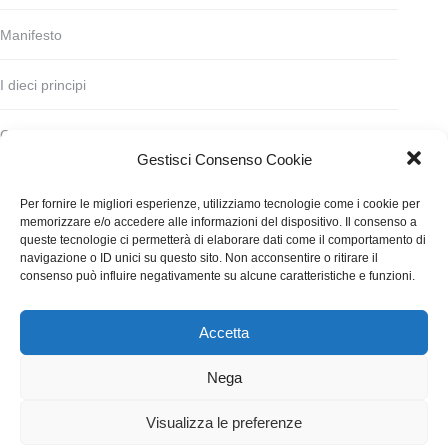
Manifesto
I dieci principi
Codice deontologico
Gestisci Consenso Cookie
Statuto
Per fornire le migliori esperienze, utilizziamo tecnologie come i cookie per
memorizzare e/o accedere alle informazioni del dispositivo. Il consenso a
Finanziamento
queste tecnologie ci permetterà di elaborare dati come il comportamento di
navigazione o ID unici su questo sito. Non acconsentire o ritirare il
consenso può influire negativamente su alcune caratteristiche e funzioni.
Contatti
Accetta
WGI - Tutti i diritti riservati © 2021
Via Adolfo Albertazzi 19, 00137 Roma
Nega
+39 347 2461036
segreteria@writersguilditalia.it
WGItalia
Visualizza le preferenze
Concept: Annamaria De Paola - Realizzazione:
AF