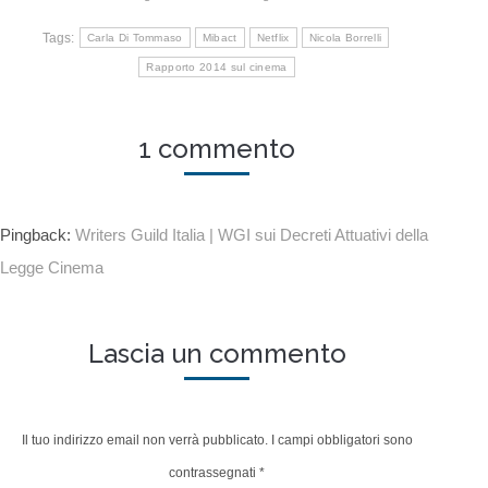
Tags:
Carla Di Tommaso
Mibact
Netflix
Nicola Borrelli
Rapporto 2014 sul cinema
1 commento
Pingback:
Writers Guild Italia | WGI sui Decreti Attuativi della
Legge Cinema
Lascia un commento
Il tuo indirizzo email non verrà pubblicato. I campi obbligatori sono
contrassegnati
*