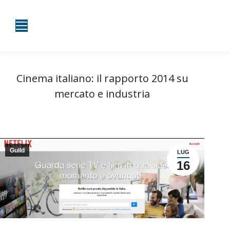
Cinema italiano: il rapporto 2014 su
mercato e industria
Tu sei qui:
Home
Guild
Cinema italiano: il rapporto 2014…
Guild
LUG
16