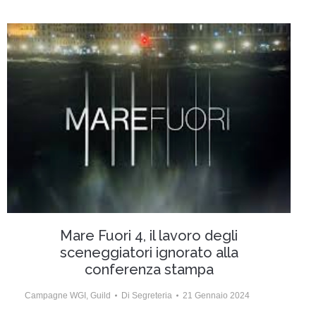
Mare Fuori 4, il lavoro degli
sceneggiatori ignorato alla
conferenza stampa
Campagne WGI
,
Guild
Di
Segreteria
21 Gennaio 2024