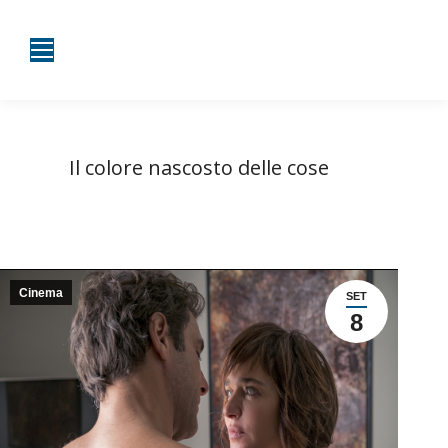
Il colore nascosto delle cose
Tu sei qui:
Home
Cinema
Il colore nascosto delle cose
Cinema
SET
8