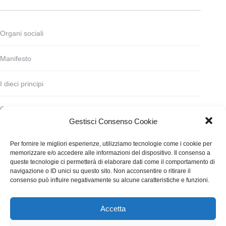
Organi sociali
Manifesto
I dieci principi
Codice deontologico
Gestisci Consenso Cookie
Statuto
Per fornire le migliori esperienze, utilizziamo tecnologie come i cookie per
memorizzare e/o accedere alle informazioni del dispositivo. Il consenso a
Finanziamento
queste tecnologie ci permetterà di elaborare dati come il comportamento di
navigazione o ID unici su questo sito. Non acconsentire o ritirare il
consenso può influire negativamente su alcune caratteristiche e funzioni.
Contatti
Accetta
WGI - Tutti i diritti riservati © 2021
Via Adolfo Albertazzi 19, 00137 Roma