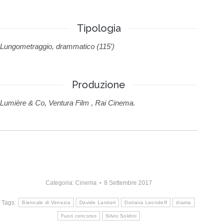
Tipologia
Lungometraggio, drammatico (115′)
Produzione
Lumière & Co, Ventura Film , Rai Cinema.
Categoria:
Cinema
8 Settembre 2017
Tags:
Biennale di Venezia
Davide Lantieri
Doriana Leondeff
drama
Fuori concorso
Silvio Soldini