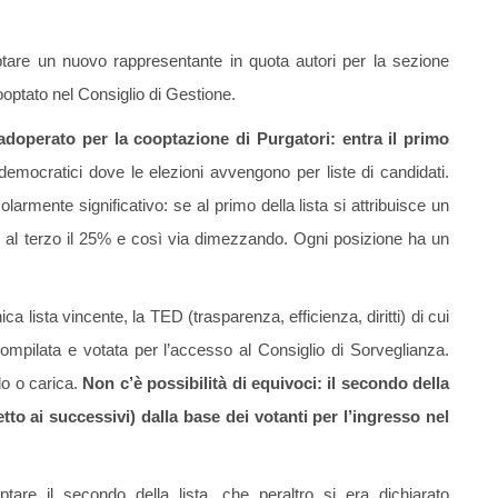
ptare un nuovo rappresentante in quota autori per la sezione
ooptato nel Consiglio di Gestione.
doperato per la cooptazione di Purgatori: entra il primo
 democratici dove le elezioni avvengono per liste di candidati.
larmente significativo: se al primo della lista si attribuisce un
%, al terzo il 25% e così via dimezzando. Ogni posizione ha un
a lista vincente, la TED (trasparenza, efficienza, diritti) di cui
compilata e votata per l’accesso al Consiglio di Sorveglianza.
lo o carica.
Non c’è possibilità di equivoci: il secondo della
tto ai successivi) dalla base dei votanti per l’ingresso nel
tare il secondo della lista, che peraltro si era dichiarato