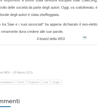
e esprimere a breve sulla direttiva europea sulle collecting,
trollo delle società da parte degli autori. Oggi, va sottolineato, è
torale degli autori è stata sbeffeggiata.
 tra Siae e i suoi associati” ha appena dichiarato il neo-eletto
rà veramente dura credere alle sue parole.
Il board della WGI
ne WGI
20 Marzo 2015
Sorveglianza
Koch
Purgatori
siae
Sugar
ommenti