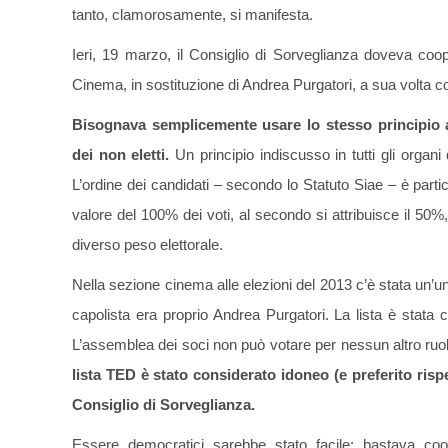
tanto, clamorosamente, si manifesta.
Ieri, 19 marzo, il Consiglio di Sorveglianza doveva coo
Cinema, in sostituzione di Andrea Purgatori, a sua volta c
Bisognava semplicemente usare lo stesso principio a
dei non eletti.
Un principio indiscusso in tutti gli organi
L’ordine dei candidati – secondo lo Statuto Siae – è partico
valore del 100% dei voti, al secondo si attribuisce il 50
diverso peso elettorale.
Nella sezione cinema alle elezioni del 2013 c’è stata un’unic
capolista era proprio Andrea Purgatori. La lista è stata 
L’assemblea dei soci non può votare per nessun altro ruo
lista TED è stato considerato idoneo (e preferito rispe
Consiglio di Sorveglianza.
Essere democratici sarebbe stato facile: bastava coop