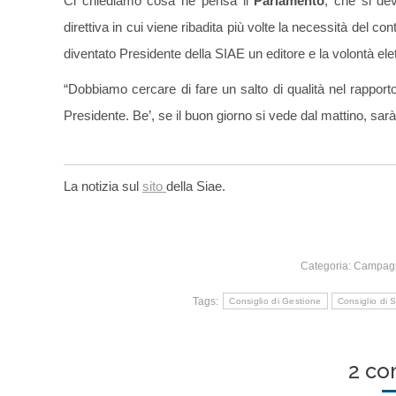
Ci chiediamo cosa ne pensa il
Parlamento
, che si dev
direttiva in cui viene ribadita più volte la necessità del con
diventato Presidente della SIAE un editore e la volontà elet
“Dobbiamo cercare di fare un salto di qualità nel rapporto
Presidente. Be’, se il buon giorno si vede dal mattino, sa
La notizia sul
sito
della Siae.
Categoria:
Campag
Tags:
Consiglio di Gestione
Consiglio di 
2 c