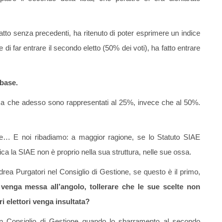
atto senza precedenti, ha ritenuto di poter esprimere un indice
 di far entrare il secondo eletto (50% dei voti), ha fatto entrare
 base.
ema che adesso sono rappresentati al 25%, invece che al 50%.
tire… E noi ribadiamo: a maggior ragione, se lo Statuto SIAE
ica la SIAE non è proprio nella sua struttura, nelle sue ossa.
ea Purgatori nel Consiglio di Gestione, se questo è il primo,
venga messa all’angolo, tollerare che le sue scelte non
i elettori venga insultata?
in Consiglio di Gestione quando lo sbarramento al secondo