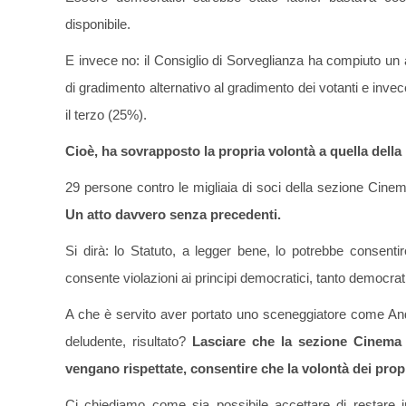
disponibile.
E invece no: il Consiglio di Sorveglianza ha compiuto un 
di gradimento alternativo al gradimento dei votanti e invece
il terzo (25%).
Cioè, ha sovrapposto la propria volontà a quella della
29 persone contro le migliaia di soci della sezione Cin
Un atto davvero senza precedenti.
Si dirà: lo Statuto, a legger bene, lo potrebbe consen
consente violazioni ai principi democratici, tanto democrat
A che è servito aver portato uno sceneggiatore come Andr
deludente, risultato?
Lasciare che la sezione Cinema 
vengano rispettate, consentire che la volontà dei propr
Ci chiediamo come sia possibile accettare di restare 