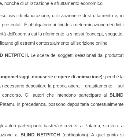
tuale, nonché di utilizzazione e sfruttamento economico.
ti esclusivi di elaborazione, utilizzazione e di sfruttamento e, in
tti presentati. È obbligatorio ai fini della determinazione dei diritti
ità dell’opera a cui fa riferimento la sinossi (concept, soggetto,
dicarne gli estremi contestualmente all’iscrizione online.
ND NETPITCH.
Le scelte dei soggetti selezionati dai produttori
lungometraggi, docuserie e opere di animazione):
perché la
à necessario depositare la propria opera – gratuitamente – sul
el concorso. Gli autori che intendono partecipare al
BLIND
su Patamu in precedenza, possono depositarla contestualmente
li autori partecipanti: basterà iscriversi a Patamu, scrivere a
pazione al
BLIND NETPITCH
(obbligatorio). A quel punto si