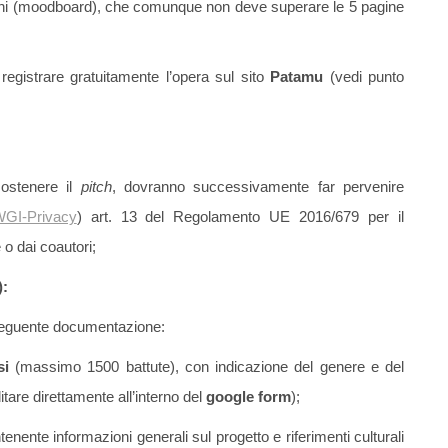
ini (moodboard), che comunque non deve superare le 5 pagine
gistrare gratuitamente l’opera sul sito
Patamu
(vedi punto
sostenere il
pitch
, dovranno successivamente far pervenire
GI-Privacy
) art. 13 del Regolamento UE 2016/679 per il
 o dai coautori;
):
 seguente documentazione:
si
(massimo 1500 battute), con indicazione del genere e del
ditare direttamente all’interno del
google form
);
tenente informazioni generali sul progetto e riferimenti culturali