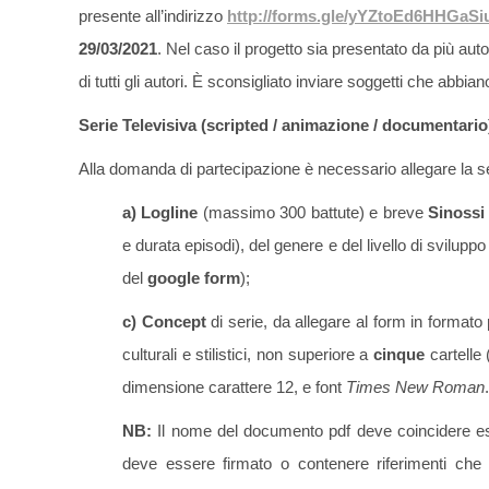
presente all’indirizzo
http://forms.gle/yYZtoEd6HHGaSi
29/03/2021
. Nel caso il progetto sia presentato da più au
di tutti gli autori. È sconsigliato inviare soggetti che abbia
Serie Televisiva (scripted / animazione / documentario
Alla domanda di partecipazione è necessario allegare la
a)
Logline
(massimo 300 battute) e breve
Sinoss
e durata episodi), del genere e del livello di sviluppo 
del
google form
);
c) Concept
di serie, da allegare al form in formato
culturali e stilistici, non superiore a
cinque
cartelle 
dimensione carattere 12, e font
Times New Roman
.
NB:
Il nome del documento pdf deve coincidere esatt
deve essere firmato o contenere riferimenti che