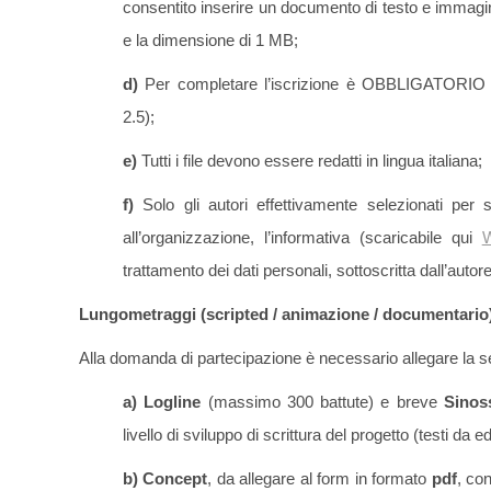
consentito inserire un documento di testo e immag
e la dimensione di 1 MB;
d)
Per completare l’iscrizione è OBBLIGATORIO re
2.5);
e)
Tutti i file devono essere redatti in lingua italiana;
f)
Solo gli autori effettivamente selezionati per 
all’organizzazione, l’informativa (scaricabile qui
W
trattamento dei dati personali, sottoscritta dall’autore
Lungometraggi (scripted / animazione / documentario
Alla domanda di partecipazione è necessario allegare la
a)
Logline
(massimo 300 battute) e breve
Sinos
livello di sviluppo di scrittura del progetto (testi da e
b) Concept
, da allegare al form in formato
pdf
, con