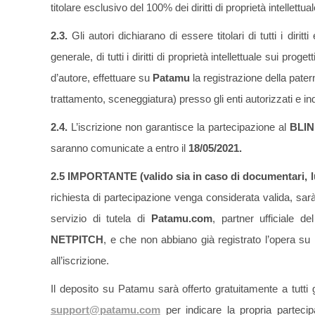
titolare esclusivo del 100% dei diritti di proprietà intellet
2
.
3.
Gli autori dichiarano di essere titolari di tutti i dirit
generale, di tutti i diritti di proprietà intellettuale sui proge
d’autore, effettuare su
Patamu
la registrazione della patern
trattamento, sceneggiatura) presso gli enti autorizzati e in
2.4.
L’iscrizione non garantisce la partecipazione al
BLI
saranno comunicate a entro il
18/05/2021.
2.5 IMPORTANTE (valido sia in caso di documentari, 
richiesta di partecipazione venga considerata valida, sar
servizio di tutela di
Patamu.com
, partner ufficiale d
NETPITCH
, e che non abbiano già registrato l’opera 
all’iscrizione.
Il deposito su Patamu sarà offerto gratuitamente a tutti g
support@patamu.com
per indicare la propria parteci