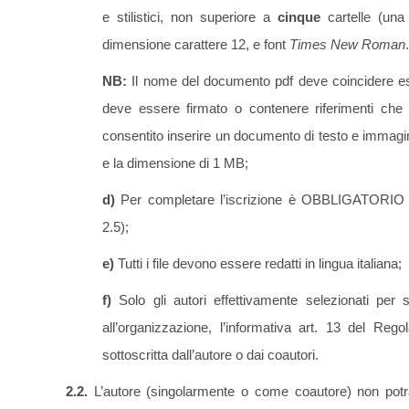
e stilistici, non superiore a
cinque
cartelle (una 
dimensione carattere 12, e font
Times New Roman
.
NB:
Il nome del documento pdf deve coincidere esatt
deve essere firmato o contenere riferimenti che
consentito inserire un documento di testo e immag
e la dimensione di 1 MB;
d)
Per completare l’iscrizione è OBBLIGATORIO re
2.5);
e)
Tutti i file devono essere redatti in lingua italiana;
f)
Solo gli autori effettivamente selezionati per 
all’organizzazione, l’informativa art. 13 del Reg
sottoscritta dall’autore o dai coautori.
2.2.
L’autore (singolarmente o come coautore) non potrà