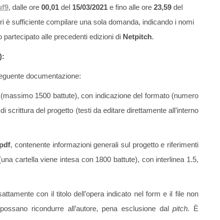
uf9
, dalle ore
00,01
del
15/03/2021
e fino alle ore
23,59
del
tori è sufficiente compilare una sola domanda, indicando i nomi
no partecipato alle precedenti edizioni di
Netpitch
.
):
 seguente documentazione:
i
(massimo 1500 battute), con indicazione del formato (numero
di scrittura del progetto (testi da editare direttamente all’interno
pdf
, contenente informazioni generali sul progetto e riferimenti
(una cartella viene intesa con 1800 battute), con interlinea 1.5,
amente con il titolo dell’opera indicato nel form e il file non
 possano ricondurre all’autore, pena esclusione dal
pitch.
È