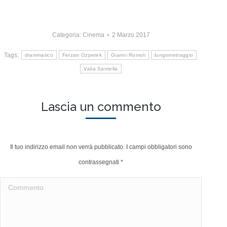
Categoria:
Cinema
2 Marzo 2017
Tags:
drammatico
Ferzan Ozpetek
Gianni Romoli
lungometraggio
Valia Santella
Lascia un commento
Il tuo indirizzo email non verrà pubblicato. I campi obbligatori sono
contrassegnati
*
Commento