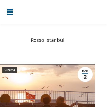
Rosso Istanbul
Tu sei qui:
Home
Cinema
Rosso Istanbul
Cinema
MAR
2