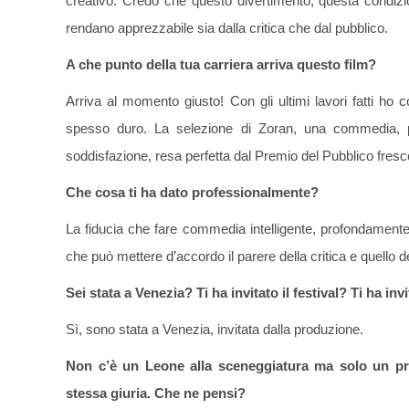
creativo. Credo che questo divertimento, questa condizio
rendano apprezzabile sia dalla critica che dal pubblico.
A che punto della tua carriera arriva questo film?
Arriva al momento giusto! Con gli ultimi lavori fatti ho c
spesso duro. La selezione di Zoran, una commedia, pro
soddisfazione, resa perfetta dal Premio del Pubblico fresco
Che cosa ti ha dato professionalmente?
La fiducia che fare commedia intelligente, profondament
che può mettere d’accordo il parere della critica e quello d
Sei stata a Venezia? Ti ha invitato il festival? Ti ha in
Sì, sono stata a Venezia, invitata dalla produzione.
Non c’è un Leone alla sceneggiatura ma solo un pr
stessa giuria. Che ne pensi?