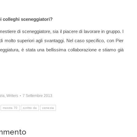
oi colleghi sceneggiatori?
mestiere di sceneggiatore, sia il piacere di lavorare in gruppo. I
i molto superiori agli svantaggi. Nel caso specifico, con Pier
eggiatura, è stata una bellissima collaborazione e stiamo già
zia
,
Writers
7 Settembre 2013
mostra 70
scritto da
venezia
mmento