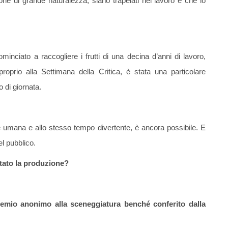
ne di grande naturalezza, siano trapelati nel lavoro e che lo
ominciato a raccogliere i frutti di una decina d’anni di lavoro,
prio alla Settimana della Critica, è stata una particolare
 di giornata.
e umana e allo stesso tempo divertente, è ancora possibile. E
el pubblico.
vitato la produzione?
emio anonimo alla sceneggiatura benché conferito dalla